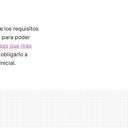
 los requisitos
a para poder
osas que más
 obligarlo a
nicial.