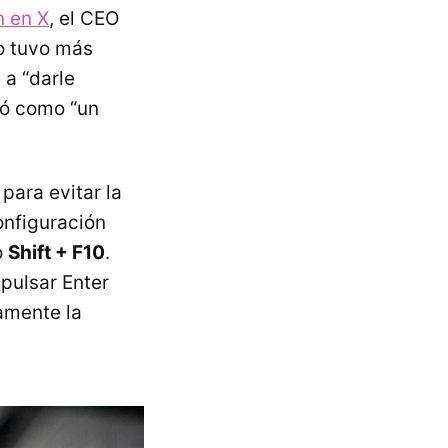
n en X
, el CEO
no tuvo más
 a “darle
icó como “un
para evitar la
onfiguración
o
Shift + F10
.
pulsar Enter
vamente la