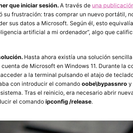
er que iniciar sesión.
A través de
una publicació
ó su frustración: tras comprar un nuevo portátil, 
er sus datos a Microsoft. Según él, esto equivalía
ligencia artificial a mi ordenador”, algo que calif
solución.
Hasta ahora existía una solución sencilla 
 cuenta de Microsoft en Windows 11. Durante la c
a acceder a la terminal pulsando el atajo de teclad
aba con introducir el comando
oobe\bypassnro
y 
l sistema. Tras el reinicio, era necesario abrir nue
oducir el comando
ipconfig /release
.