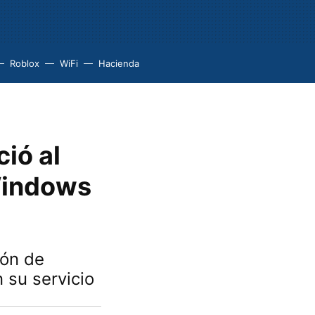
Roblox
WiFi
Hacienda
ió al
 Windows
ión de
 su servicio