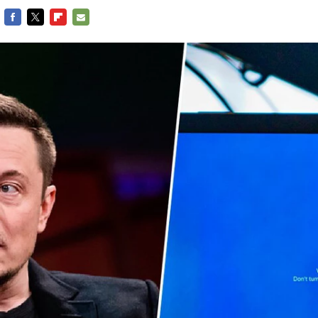
FACEBOOK
TWITTER
FLIPBOARD
E-
MAIL