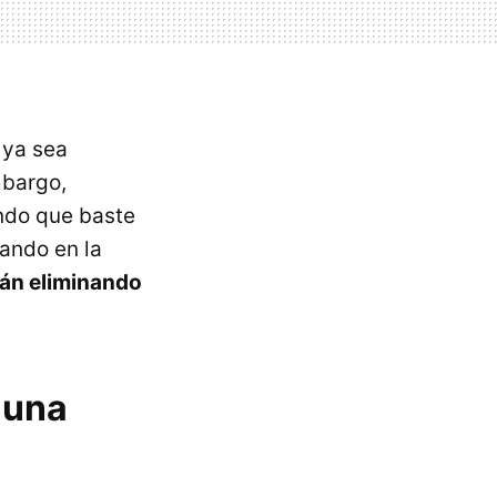
, ya sea
mbargo,
endo que baste
ando en la
án eliminando
 una