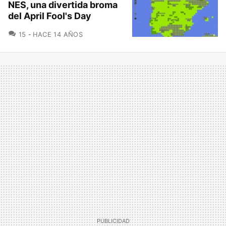
NES, una divertida broma
del April Fool's Day
COMENTARIOS
15
HACE 14 AÑOS