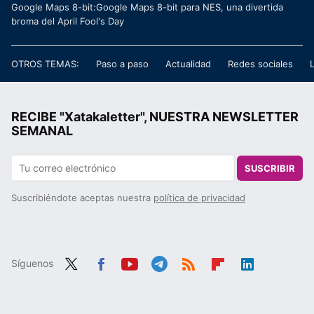
Google Maps 8-bit:Google Maps 8-bit para NES, una divertida
broma del April Fool's Day
OTROS TEMAS:
Paso a paso
Actualidad
Redes sociales
RECIBE "Xatakaletter", NUESTRA NEWSLETTER
SEMANAL
SUSCRIBIR
Suscribiéndote aceptas nuestra
política de privacidad
Síguenos
Twit
Fac
You
Tele
RSS
Flip
Link
ter
ebo
tub
gra
boa
edIn