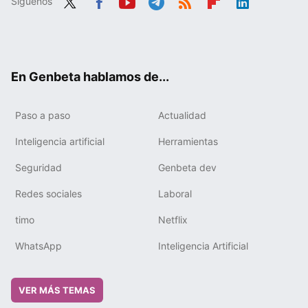
Síguenos
Twit
Fac
You
Tele
RSS
Flip
Link
ter
ebo
tub
gra
boa
edIn
ok
e
m
rd
En Genbeta hablamos de...
Paso a paso
Actualidad
Inteligencia artificial
Herramientas
Seguridad
Genbeta dev
Redes sociales
Laboral
timo
Netflix
WhatsApp
Inteligencia Artificial
VER MÁS TEMAS