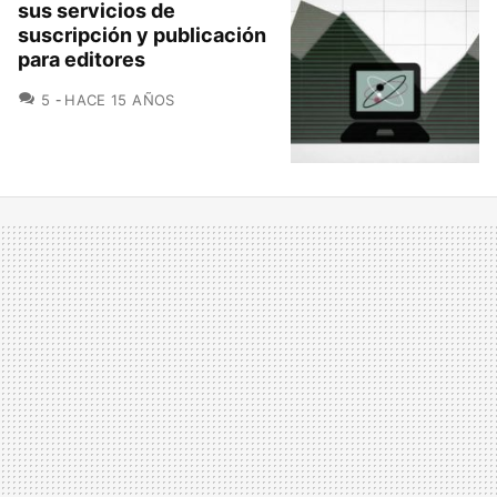
sus servicios de
suscripción y publicación
para editores
COMENTARIOS
5
HACE 15 AÑOS