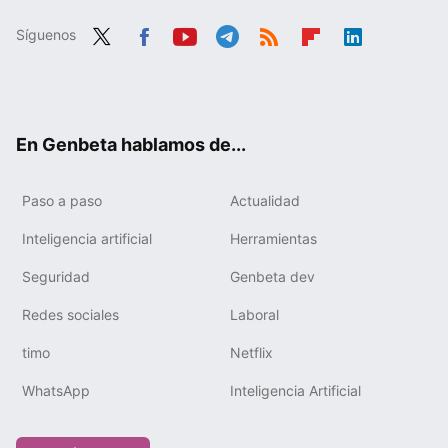
Síguenos
Twit
Fac
You
Tele
RSS
Flip
Link
ter
ebo
tub
gra
boa
edIn
ok
e
m
rd
En Genbeta hablamos de...
Paso a paso
Actualidad
Inteligencia artificial
Herramientas
Seguridad
Genbeta dev
Redes sociales
Laboral
timo
Netflix
WhatsApp
Inteligencia Artificial