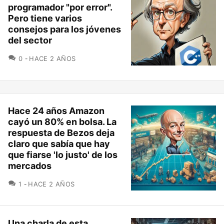
programador "por error".
Pero tiene varios
consejos para los jóvenes
del sector
COMENTARIOS
0
HACE 2 AÑOS
Hace 24 años Amazon
cayó un 80% en bolsa. La
respuesta de Bezos deja
claro que sabía que hay
que fiarse 'lo justo' de los
mercados
COMENTARIOS
1
HACE 2 AÑOS
Una charla de esta