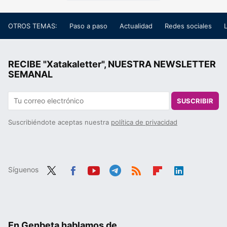
OTROS TEMAS:
Paso a paso
Actualidad
Redes sociales
RECIBE "Xatakaletter", NUESTRA NEWSLETTER
SEMANAL
SUSCRIBIR
Suscribiéndote aceptas nuestra
política de privacidad
Síguenos
Twit
Fac
You
Tele
RSS
Flip
Link
ter
ebo
tub
gra
boa
edIn
ok
e
m
rd
En Genbeta hablamos de...