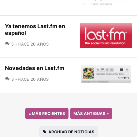
Ya tenemos Last.fm en
español
COMENTARIOS
5
HACE 20 AÑOS
Novedades en Last.fm
COMENTARIOS
3
HACE 20 AÑOS
«
MÁS RECIENTES
MÁS ANTIGUAS
»
ARCHIVO DE NOTICIAS