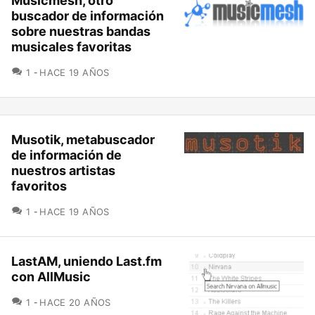
Musicmesh, otro
buscador de información
sobre nuestras bandas
musicales favoritas
COMENTARIOS
1
HACE 19 AÑOS
Musotik, metabuscador
de información de
nuestros artistas
favoritos
COMENTARIOS
1
HACE 19 AÑOS
LastAM, uniendo Last.fm
con AllMusic
COMENTARIOS
1
HACE 20 AÑOS