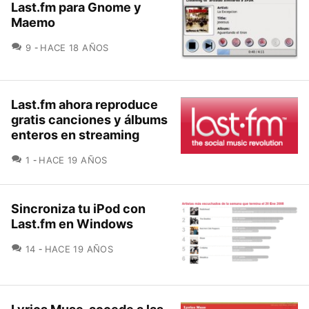
Last.fm para Gnome y
Maemo
COMENTARIOS
9
HACE 18 AÑOS
Last.fm ahora reproduce
gratis canciones y álbums
enteros en streaming
COMENTARIOS
1
HACE 19 AÑOS
Sincroniza tu iPod con
Last.fm en Windows
COMENTARIOS
14
HACE 19 AÑOS