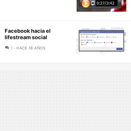
Facebook hacia el
lifestream social
COMENTARIOS
1
HACE 18 AÑOS