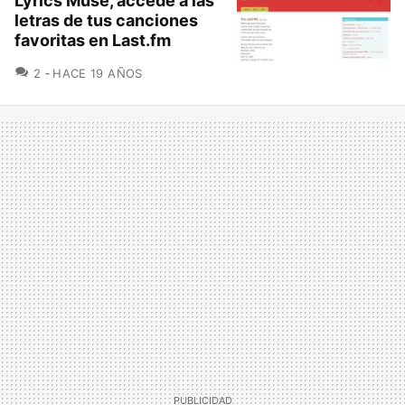
Lyrics Muse, accede a las
letras de tus canciones
favoritas en Last.fm
COMENTARIOS
2
HACE 19 AÑOS