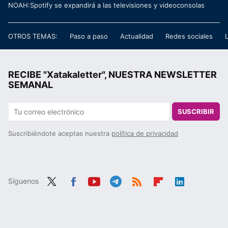
NOAH:Spotify se expandirá a las televisiones y videoconsolas
OTROS TEMAS:
Paso a paso
Actualidad
Redes sociales
RECIBE "Xatakaletter", NUESTRA NEWSLETTER
SEMANAL
SUSCRIBIR
Suscribiéndote aceptas nuestra
política de privacidad
Síguenos
Twit
Fac
You
Tele
RSS
Flip
Link
ter
ebo
tub
gra
boa
edIn