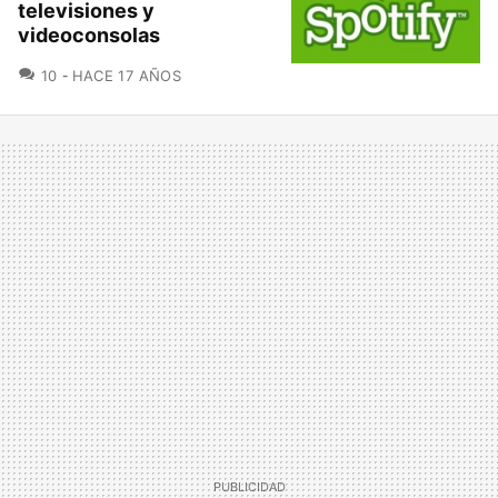
televisiones y
videoconsolas
COMENTARIOS
10
HACE 17 AÑOS