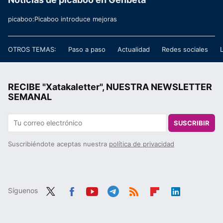
picaboo:Picaboo introduce mejoras
OTROS TEMAS:
Paso a paso
Actualidad
Redes sociales
RECIBE "Xatakaletter", NUESTRA NEWSLETTER
SEMANAL
SUSCRIBIR
Suscribiéndote aceptas nuestra
política de privacidad
Síguenos
Twit
Fac
You
Tele
RSS
Flip
Link
ter
ebo
tub
gra
boa
edIn