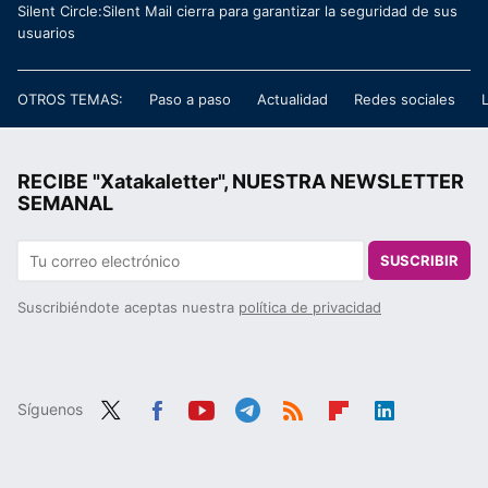
Silent Circle:Silent Mail cierra para garantizar la seguridad de sus
usuarios
OTROS TEMAS:
Paso a paso
Actualidad
Redes sociales
RECIBE "Xatakaletter", NUESTRA NEWSLETTER
SEMANAL
SUSCRIBIR
Suscribiéndote aceptas nuestra
política de privacidad
Síguenos
Twit
Fac
You
Tele
RSS
Flip
Link
ter
ebo
tub
gra
boa
edIn