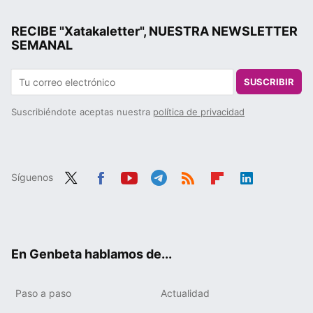
RECIBE "Xatakaletter", NUESTRA NEWSLETTER
SEMANAL
SUSCRIBIR
Suscribiéndote aceptas nuestra
política de privacidad
Síguenos
Twit
Fac
You
Tele
RSS
Flip
Link
ter
ebo
tub
gra
boa
edIn
ok
e
m
rd
En Genbeta hablamos de...
Paso a paso
Actualidad