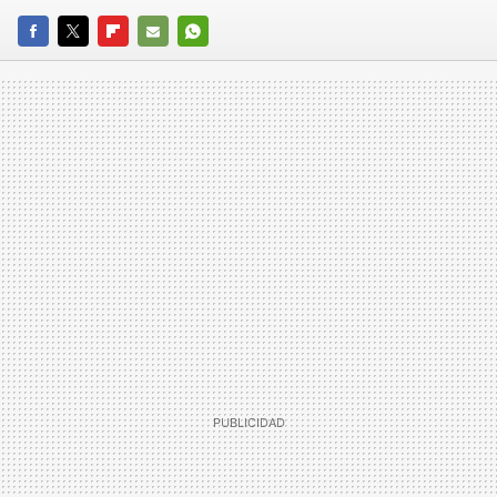
FACEBOOK
TWITTER
FLIPBOARD
E-
WHATSAPP
MAIL