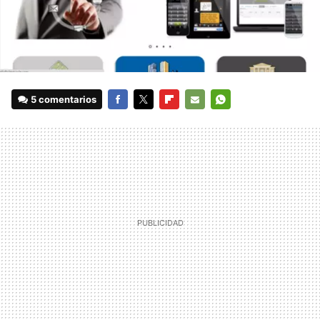
5 comentarios
FACEBOOK
TWITTER
FLIPBOARD
E-
WHATSAPP
MAIL