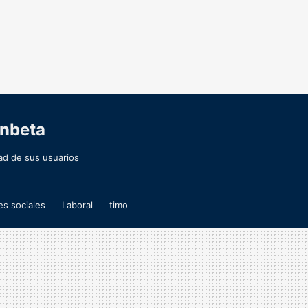
enbeta
idad de sus usuarios
s sociales
Laboral
timo