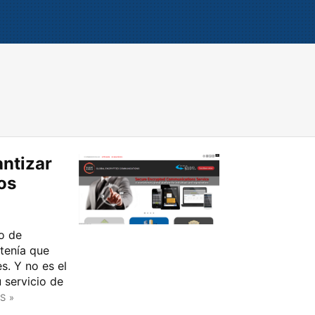
antizar
os
o de
tenía que
s. Y no es el
u servicio de
S »