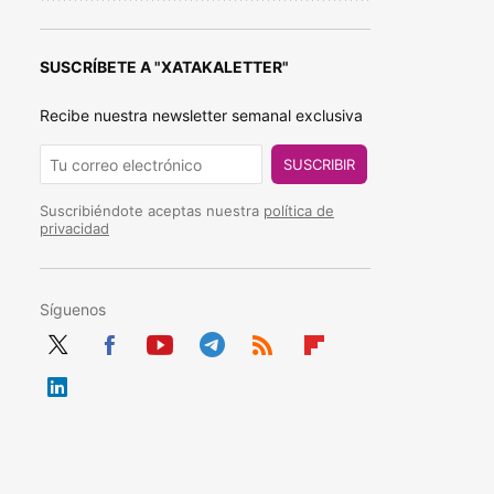
SUSCRÍBETE A "XATAKALETTER"
Recibe nuestra newsletter semanal exclusiva
SUSCRIBIR
Suscribiéndote aceptas nuestra
política de
privacidad
Síguenos
Twit
Fac
You
Tele
RSS
Flip
ter
ebo
tub
gra
boa
Link
ok
e
m
rd
edIn