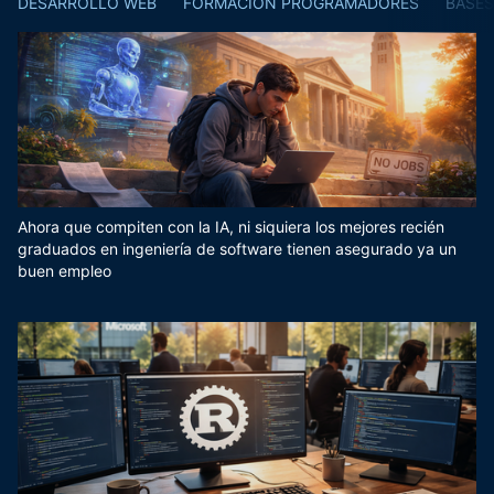
DESARROLLO WEB
FORMACIÓN PROGRAMADORES
BASES
Ahora que compiten con la IA, ni siquiera los mejores recién
graduados en ingeniería de software tienen asegurado ya un
buen empleo