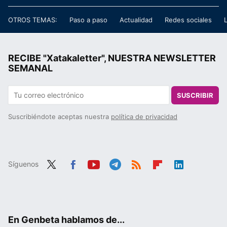
OTROS TEMAS:
Paso a paso
Actualidad
Redes sociales
RECIBE "Xatakaletter", NUESTRA NEWSLETTER
SEMANAL
SUSCRIBIR
Suscribiéndote aceptas nuestra
política de privacidad
Síguenos
Twit
Fac
You
Tele
RSS
Flip
Link
ter
ebo
tub
gra
boa
edIn
ok
e
m
rd
En Genbeta hablamos de...