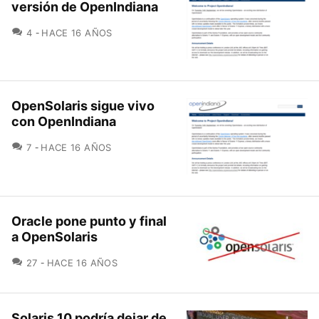
versión de OpenIndiana
COMENTARIOS
4
HACE 16 AÑOS
OpenSolaris sigue vivo
con OpenIndiana
COMENTARIOS
7
HACE 16 AÑOS
Oracle pone punto y final
a OpenSolaris
COMENTARIOS
27
HACE 16 AÑOS
Solaris 10 podría dejar de