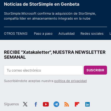
Noticias de StorSimple en Genbeta
StorSimple:Microsoft confirma la adquisición de StorSimple,
compañía líder en almacenamiento integrado en la nube
OTROS TEMAS:
Paso a paso
Actualidad
Redes sociales
RECIBE "Xatakaletter", NUESTRA NEWSLETTER
SEMANAL
SUSCRIBIR
Suscribiéndote aceptas nuestra
política de privacidad
Síguenos