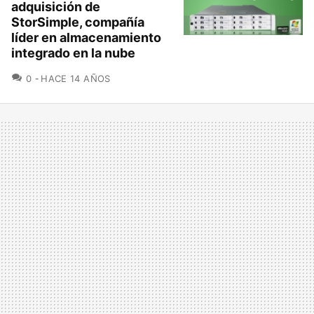
adquisición de
StorSimple, compañía
líder en almacenamiento
integrado en la nube
COMENTARIOS
0
HACE 14 AÑOS