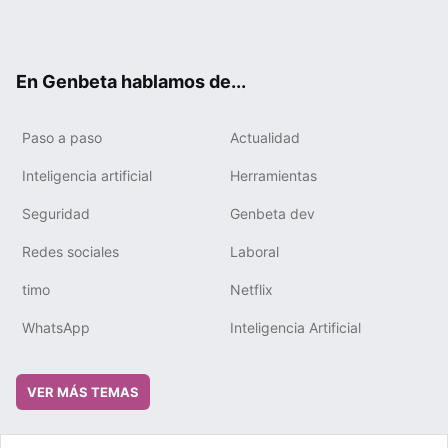
Twit
Fac
You
Tele
RSS
Flip
Link
ter
ebo
tub
gra
boa
edIn
ok
e
m
rd
En Genbeta hablamos de...
Paso a paso
Actualidad
Inteligencia artificial
Herramientas
Seguridad
Genbeta dev
Redes sociales
Laboral
timo
Netflix
WhatsApp
Inteligencia Artificial
VER MÁS TEMAS