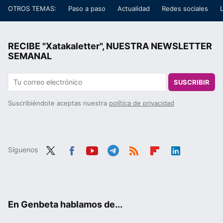
OTROS TEMAS:
Paso a paso
Actualidad
Redes sociales
RECIBE "Xatakaletter", NUESTRA NEWSLETTER
SEMANAL
SUSCRIBIR
Suscribiéndote aceptas nuestra
política de privacidad
Síguenos
Twit
Fac
You
Tele
RSS
Flip
Link
ter
ebo
tub
gra
boa
edIn
ok
e
m
rd
En Genbeta hablamos de...