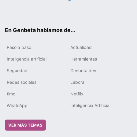
Twit
Fac
You
Tele
RSS
Flip
Link
ter
ebo
tub
gra
boa
edIn
ok
e
m
rd
En Genbeta hablamos de...
Paso a paso
Actualidad
Inteligencia artificial
Herramientas
Seguridad
Genbeta dev
Redes sociales
Laboral
timo
Netflix
WhatsApp
Inteligencia Artificial
VER MÁS TEMAS