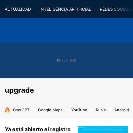
ACTUALIDAD
INTELIGENCIA ARTIFICIAL
REDES SOCIALE
upgrade
HOY SE HABLA DE
ChatGPT
Google Maps
YouTube
Rusia
Android
Ya está abierto el registro