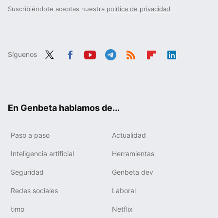
Suscribiéndote aceptas nuestra
política de privacidad
Síguenos
Twit
Fac
You
Tele
RSS
Flip
Link
ter
ebo
tub
gra
boa
edIn
ok
e
m
rd
En Genbeta hablamos de...
Paso a paso
Actualidad
Inteligencia artificial
Herramientas
Seguridad
Genbeta dev
Redes sociales
Laboral
timo
Netflix