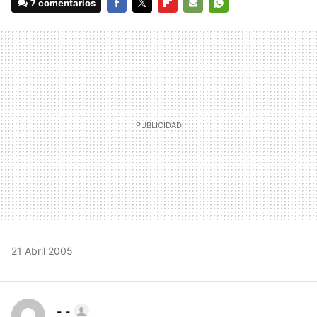
7 comentarios
FACEBOOK
TWITTER
FLIPBOARD
E-
WHATSAPP
MAIL
21 Abril 2005
- -