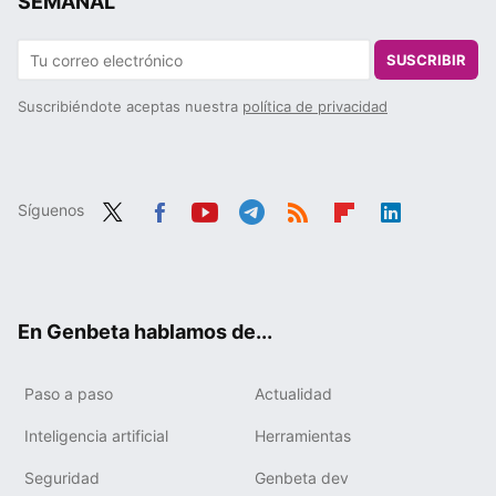
SEMANAL
SUSCRIBIR
Suscribiéndote aceptas nuestra
política de privacidad
Síguenos
Twit
Fac
You
Tele
RSS
Flip
Link
ter
ebo
tub
gra
boa
edIn
ok
e
m
rd
En Genbeta hablamos de...
Paso a paso
Actualidad
Inteligencia artificial
Herramientas
Seguridad
Genbeta dev