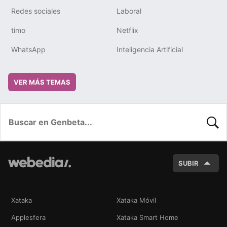
Redes sociales
Laboral
timo
Netflix
WhatsApp
Inteligencia Artificial
VER MÁS TEMAS
BUSC
SUBIR
Xataka
Xataka Móvil
Applesfera
Xataka Smart Home