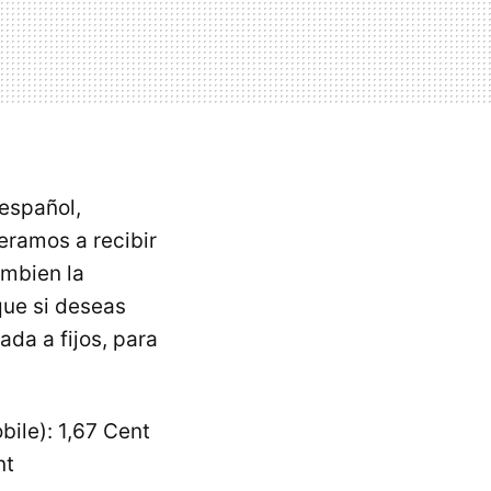
 español,
eramos a recibir
ambien la
que si deseas
ada a fijos, para
bile): 1,67 Cent
nt