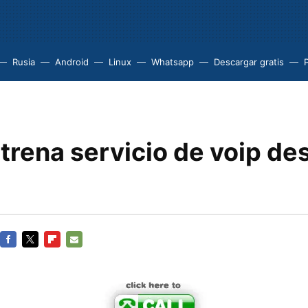
Rusia
Android
Linux
Whatsapp
Descargar gratis
trena servicio de voip de
FACEBOOK
TWITTER
FLIPBOARD
E-
MAIL