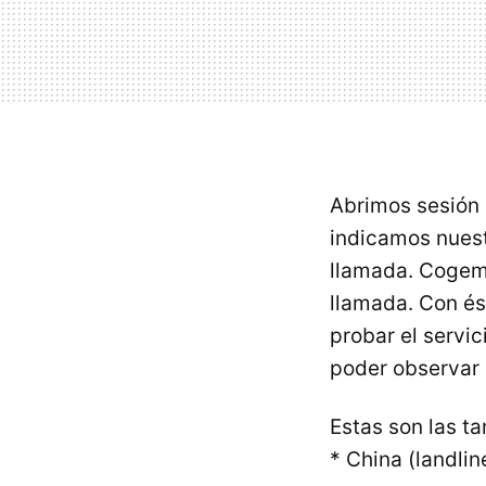
Abrimos sesión 
indicamos nuest
llamada. Cogemo
llamada. Con és
probar el servic
poder observar l
Estas son las ta
* China (landlin