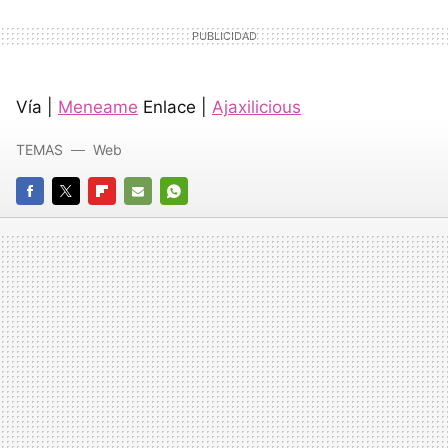
Vía |
Meneame
Enlace |
Ajaxilicious
TEMAS
Web
FACEBOOK
TWITTER
FLIPBOARD
E-
WHATSAPP
MAIL