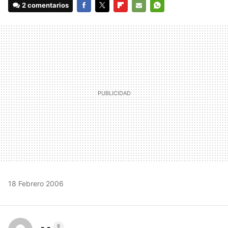
2 comentarios
FACEBOOK
TWITTER
FLIPBOARD
E-
WHATSAPP
MAIL
18 Febrero 2006
- -