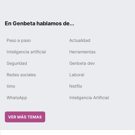
ter
ebo
tub
gra
boa
edIn
ok
e
m
rd
En Genbeta hablamos de...
Paso a paso
Actualidad
Inteligencia artificial
Herramientas
Seguridad
Genbeta dev
Redes sociales
Laboral
timo
Netflix
WhatsApp
Inteligencia Artificial
VER MÁS TEMAS