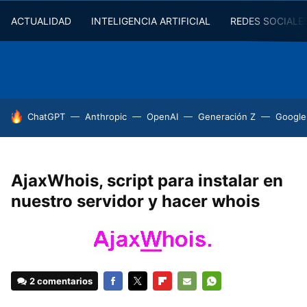
ACTUALIDAD
INTELIGENCIA ARTIFICIAL
REDES SOCIALE
HOY SE HABLA DE
ChatGPT
Anthropic
OpenAI
Generación Z
Google
AjaxWhois, script para instalar en
nuestro servidor y hacer whois
2 comentarios
FACEBOOK
TWITTER
FLIPBOARD
E-
WHATSAPP