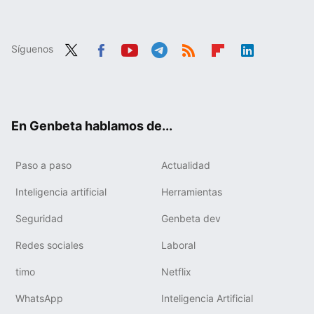
Síguenos
Twit
Fac
You
Tele
RSS
Flip
Link
ter
ebo
tub
gra
boa
edIn
ok
e
m
rd
En Genbeta hablamos de...
Paso a paso
Actualidad
Inteligencia artificial
Herramientas
Seguridad
Genbeta dev
Redes sociales
Laboral
timo
Netflix
WhatsApp
Inteligencia Artificial