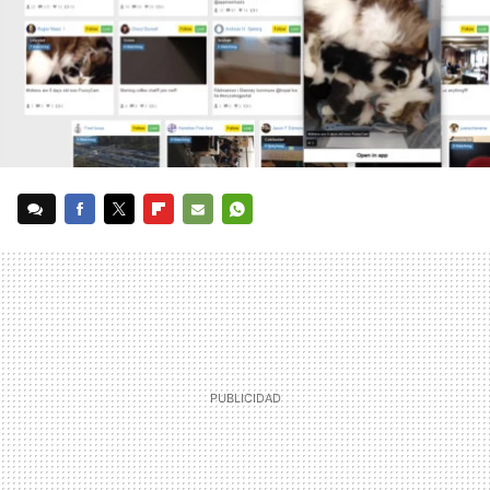
FACEBOOK
TWITTER
FLIPBOARD
E-
WHATSAPP
MAIL