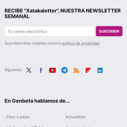
RECIBE "Xatakaletter", NUESTRA NEWSLETTER
SEMANAL
SUSCRIBIR
Suscribiéndote aceptas nuestra
política de privacidad
Síguenos
Twit
Fac
You
Tele
RSS
Flip
Link
ter
ebo
tub
gra
boa
edIn
ok
e
m
rd
En Genbeta hablamos de...
Paso a paso
Actualidad