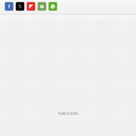
FACEBOOK
TWITTER
FLIPBOARD
E-
WHATSAPP
MAIL