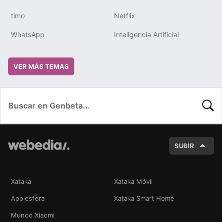
timo
Netflix
WhatsApp
Inteligencia Artificial
VER MÁS TEMAS
BUSC
SUBIR
Xataka
Xataka Móvil
Applesfera
Xataka Smart Home
Mundo Xiaomi