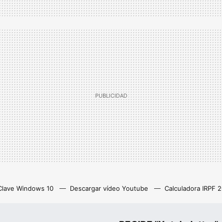
Clave Windows 10
Descargar vídeo Youtube
Calculadora IRPF 
as
Z library
Netflix con anuncios
Eliminar cuenta Instagram