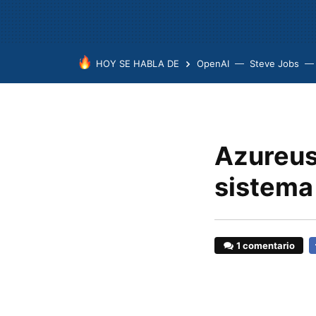
HOY SE HABLA DE
OpenAI
Steve Jobs
Azureus
sistema
1 comentario
F