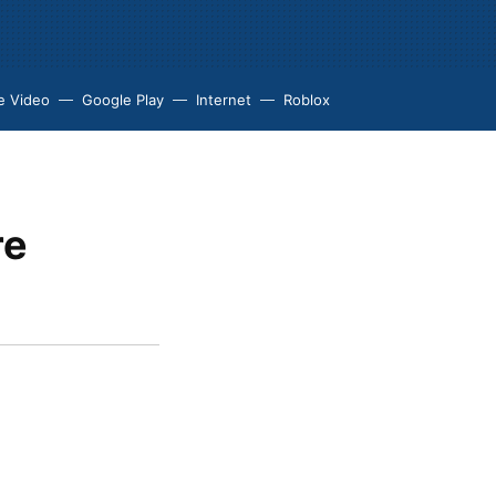
e Video
Google Play
Internet
Roblox
re