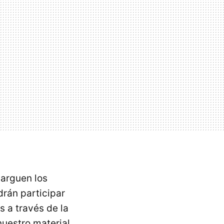
carguen los
drán participar
s a través de la
uestro material