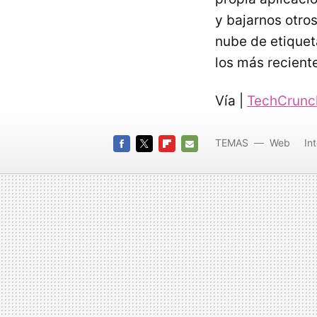
y bajarnos otro
nube de etiquet
los más reciente
Vía |
TechCrunc
TEMAS
Web
In
FACEBOOK
TWITTER
FLIPBOARD
E-
MAIL