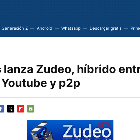
Generación Z
Android
Whatsapp
Descargar gratis
Prim
 lanza Zudeo, híbrido ent
 Youtube y p2p
ACEBOOK
TWITTER
FLIPBOARD
E-
MAIL