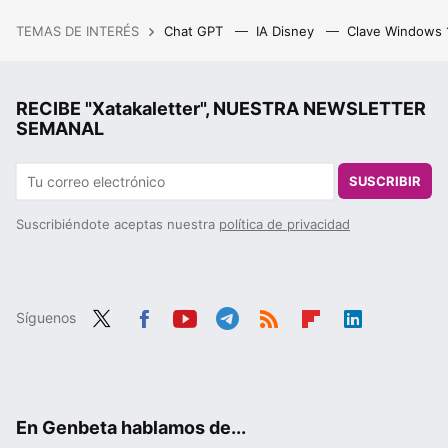
TEMAS DE INTERÉS
Chat GPT
IA Disney
Clave Windows
RECIBE "Xatakaletter", NUESTRA NEWSLETTER
SEMANAL
SUSCRIBIR
Suscribiéndote aceptas nuestra
política de privacidad
Síguenos
Twit
Fac
You
Tele
RSS
Flip
Link
ter
ebo
tub
gra
boa
edIn
ok
e
m
rd
En Genbeta hablamos de...