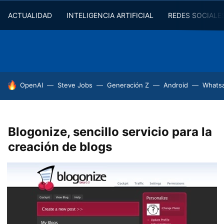
ACTUALIDAD
INTELIGENCIA ARTIFICIAL
REDES SOCIALE
HOY SE HABLA DE
OpenAI
Steve Jobs
Generación Z
Android
Whats
Blogonize, sencillo servicio para la
creación de blogs