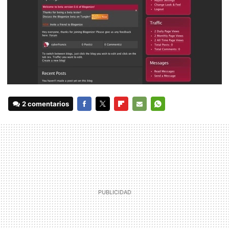
2 comentarios
FACEBOOK
TWITTER
FLIPBOARD
E-
WHATSAPP
MAIL