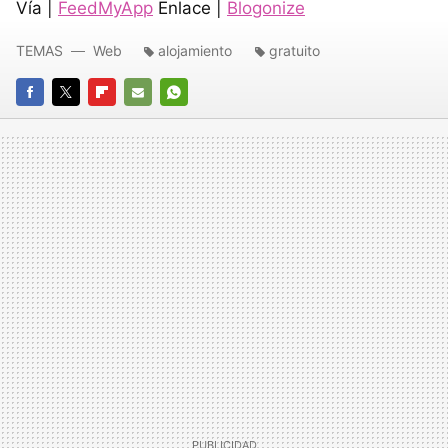
Vía |
FeedMyApp
Enlace |
Blogonize
TEMAS
Web
alojamiento
gratuito
FACEBOOK
TWITTER
FLIPBOARD
E-
WHATSAPP
MAIL