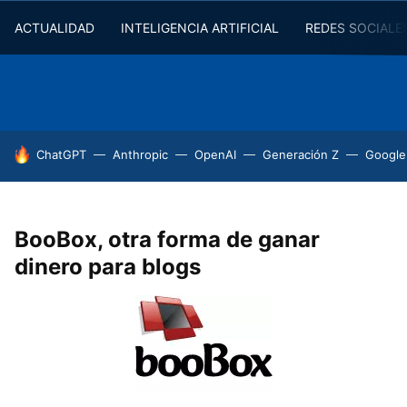
ACTUALIDAD
INTELIGENCIA ARTIFICIAL
REDES SOCIALE
HOY SE HABLA DE
ChatGPT
Anthropic
OpenAI
Generación Z
Google
BooBox, otra forma de ganar
dinero para blogs