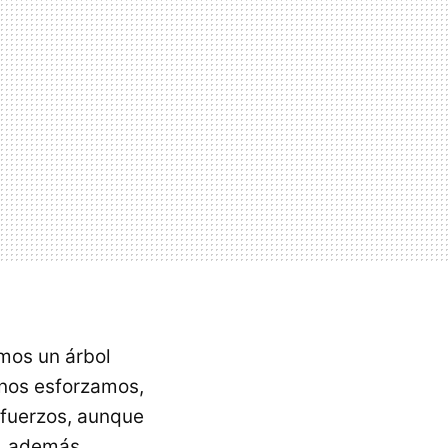
mos un árbol
 nos esforzamos,
sfuerzos, aunque
o, además