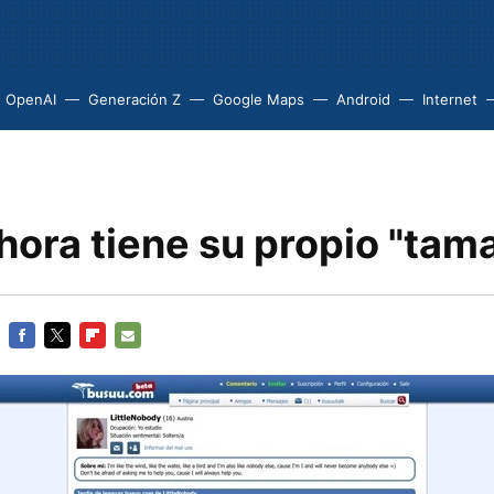
OpenAI
Generación Z
Google Maps
Android
Internet
hora tiene su propio "tam
FACEBOOK
TWITTER
FLIPBOARD
E-
MAIL