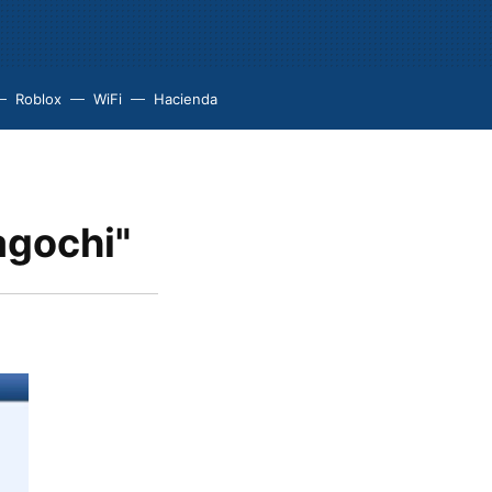
Roblox
WiFi
Hacienda
agochi"