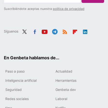
Suscribiéndote aceptas nuestra
política de privacidad
Síguenos
Twit
Fac
You
Tele
RSS
Flip
Link
ter
ebo
tub
gra
boa
edIn
ok
e
m
rd
En Genbeta hablamos de...
Paso a paso
Actualidad
Inteligencia artificial
Herramientas
Seguridad
Genbeta dev
Redes sociales
Laboral
timo
Netflix