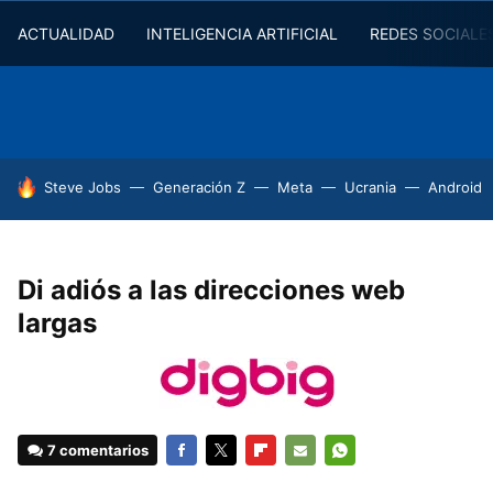
ACTUALIDAD
INTELIGENCIA ARTIFICIAL
REDES SOCIALE
HOY SE HABLA DE
Steve Jobs
Generación Z
Meta
Ucrania
Android
Di adiós a las direcciones web
largas
7 comentarios
FACEBOOK
TWITTER
FLIPBOARD
E-
WHATSAPP