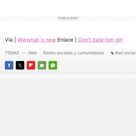
Vía |
Wwwhat´s new
Enlace |
Don’t date him girl
TEMAS
Web
Redes sociales y comunidades
Red social
FACEBOOK
TWITTER
FLIPBOARD
E-
WHATSAPP
MAIL