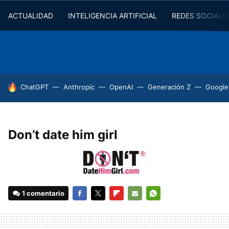
ACTUALIDAD
INTELIGENCIA ARTIFICIAL
REDES SOCIALE
HOY SE HABLA DE
ChatGPT
Anthropic
OpenAI
Generación Z
Google
Don’t date him girl
1 comentario
FACEBOOK
TWITTER
FLIPBOARD
E-
WHATSAPP
MAIL