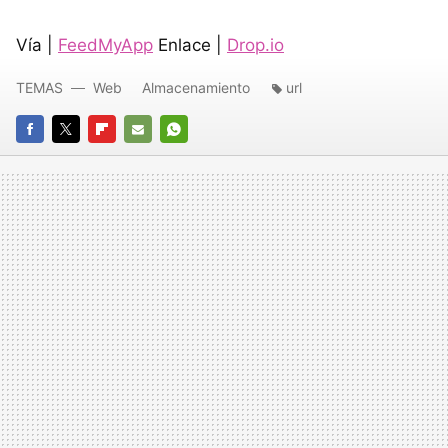
Vía |
FeedMyApp
Enlace |
Drop.io
TEMAS
Web
Almacenamiento
url
FACEBOOK
TWITTER
FLIPBOARD
E-
WHATSAPP
MAIL