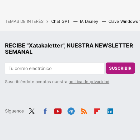
TEMAS DE INTERÉS
Chat GPT
IA Disney
Clave Windows
RECIBE "Xatakaletter", NUESTRA NEWSLETTER
SEMANAL
SUSCRIBIR
Suscribiéndote aceptas nuestra
política de privacidad
Síguenos
Twit
Fac
You
Tele
RSS
Flip
Link
ter
ebo
tub
gra
boa
edIn