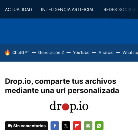
ACTUALIDAD
INTELIGENCIA ARTIFICIAL
REDES SOCIALE
HOY SE HABLA DE
ChatGPT
Generación Z
YouTube
Android
Whatsa
Drop.io, comparte tus archivos
mediante una url personalizada
Sin comentarios
FACEBOOK
TWITTER
FLIPBOARD
E-
WHATSAPP