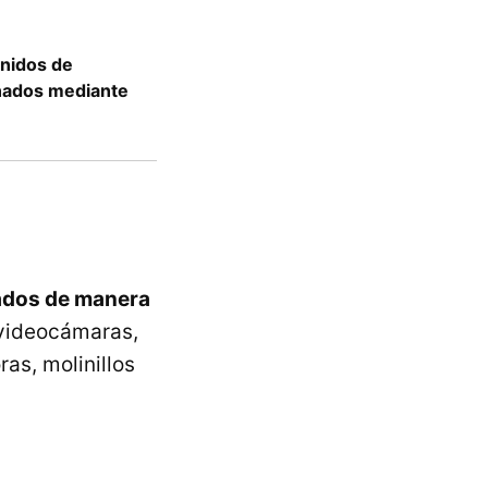
onidos de
nados mediante
zados de manera
 videocámaras,
as, molinillos