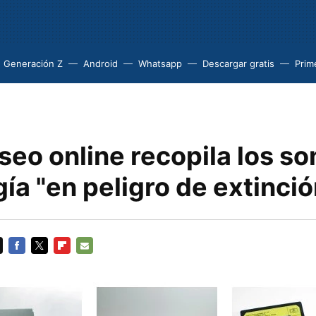
Generación Z
Android
Whatsapp
Descargar gratis
Prim
eo online recopila los so
ía "en peligro de extinció
FACEBOOK
TWITTER
FLIPBOARD
E-
MAIL