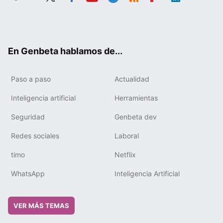
Twit
Fac
You
Tele
RSS
Flip
Link
ter
ebo
tub
gra
boa
edIn
ok
e
m
rd
En Genbeta hablamos de...
Paso a paso
Actualidad
Inteligencia artificial
Herramientas
Seguridad
Genbeta dev
Redes sociales
Laboral
timo
Netflix
WhatsApp
Inteligencia Artificial
VER MÁS TEMAS