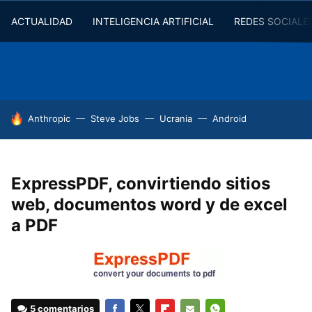
ACTUALIDAD
INTELIGENCIA ARTIFICIAL
REDES SOCIALE
HOY SE HABLA DE
Anthropic
Steve Jobs
Ucrania
Android
ExpressPDF, convirtiendo sitios
web, documentos word y de excel
a PDF
5 comentarios