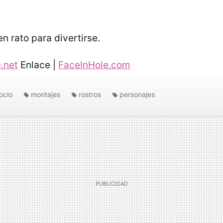
n rato para divertirse.
.net
Enlace |
FaceInHole.com
ocio
montajes
rostros
personajes