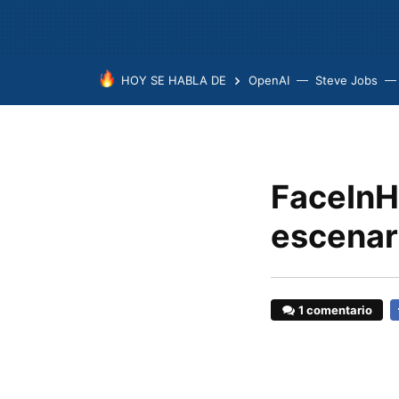
HOY SE HABLA DE
OpenAI
Steve Jobs
FaceInHo
escenar
1 comentario
F