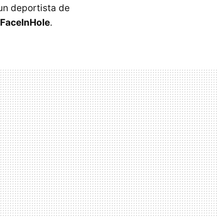
 un deportista de
FaceInHole
.