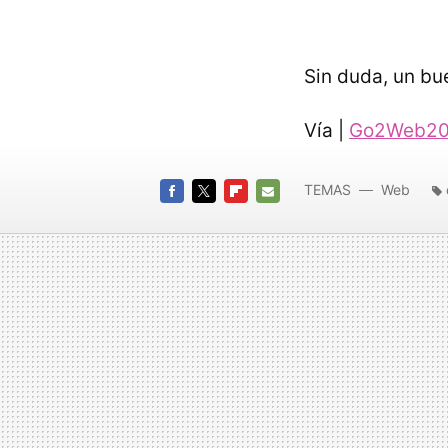
Sin duda, un bue
Vía |
Go2Web20
TEMAS
Web
FACEBOOK
TWITTER
FLIPBOARD
E-
MAIL