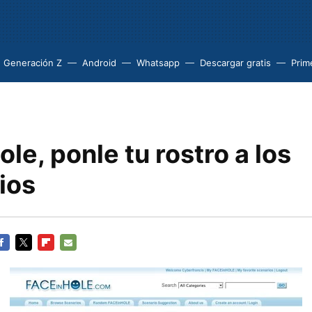
Generación Z
Android
Whatsapp
Descargar gratis
Prim
le, ponle tu rostro a los
ios
ACEBOOK
TWITTER
FLIPBOARD
E-
MAIL