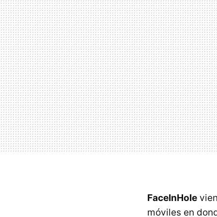
FaceInHole
vien
móviles en dond