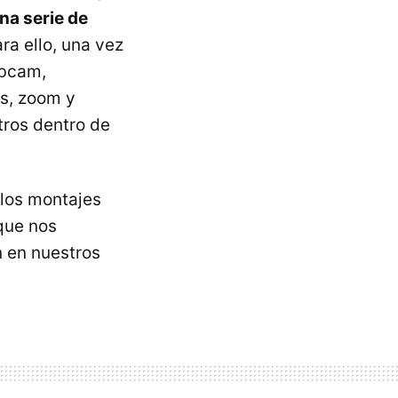
na serie de
ara ello, una vez
ebcam,
es, zoom y
stros dentro de
los montajes
que nos
n en nuestros