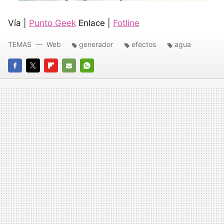
Vía |
Punto Geek
Enlace |
Fotline
TEMAS
Web
generador
efectos
agua
FACEBOOK
TWITTER
FLIPBOARD
E-
WHATSAPP
MAIL