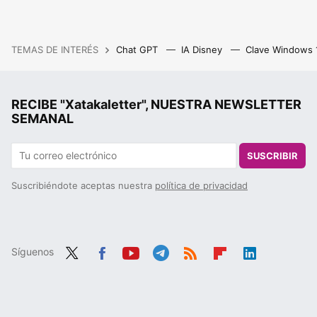
TEMAS DE INTERÉS
Chat GPT
IA Disney
Clave Windows
RECIBE "Xatakaletter", NUESTRA NEWSLETTER
SEMANAL
SUSCRIBIR
Suscribiéndote aceptas nuestra
política de privacidad
Síguenos
Twit
Fac
You
Tele
RSS
Flip
Link
ter
ebo
tub
gra
boa
edIn