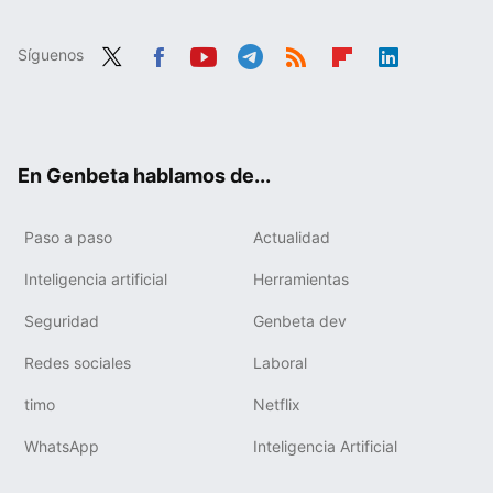
Síguenos
Twit
Fac
You
Tele
RSS
Flip
Link
ter
ebo
tub
gra
boa
edIn
ok
e
m
rd
En Genbeta hablamos de...
Paso a paso
Actualidad
Inteligencia artificial
Herramientas
Seguridad
Genbeta dev
Redes sociales
Laboral
timo
Netflix
WhatsApp
Inteligencia Artificial