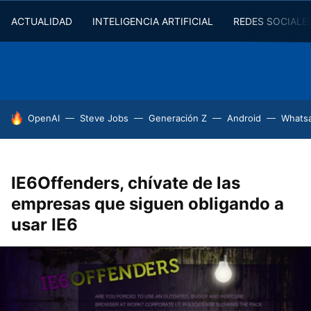
ACTUALIDAD
INTELIGENCIA ARTIFICIAL
REDES SOCIALE
HOY SE HABLA DE
OpenAI
Steve Jobs
Generación Z
Android
Whats
IE6Offenders, chívate de las
empresas que siguen obligando a
usar IE6