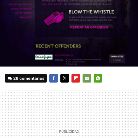
26 comentarios
FACEBOOK
TWITTER
FLIPBOARD
E-
WHATSAPP
MAIL