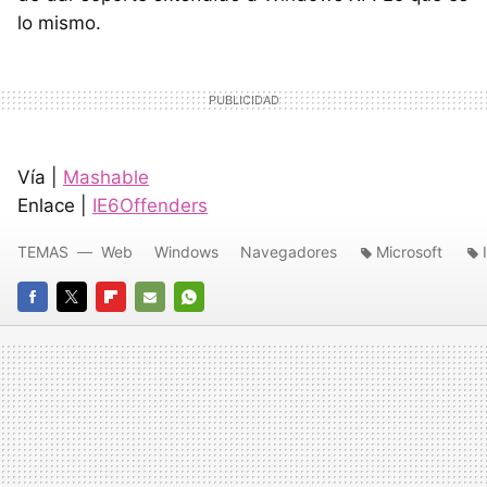
lo mismo.
Vía |
Mashable
Enlace |
IE6Offenders
TEMAS
Web
Windows
Navegadores
Microsoft
FACEBOOK
TWITTER
FLIPBOARD
E-
WHATSAPP
MAIL