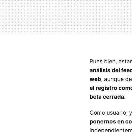
Pues bien, esta
análisis del fe
web
, aunque d
el registro com
beta cerrada
.
Como usuario, 
ponernos en con
independienteme