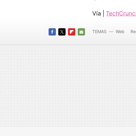
Vía |
TechCrunc
TEMAS
Web
Re
FACEBOOK
TWITTER
FLIPBOARD
E-
MAIL