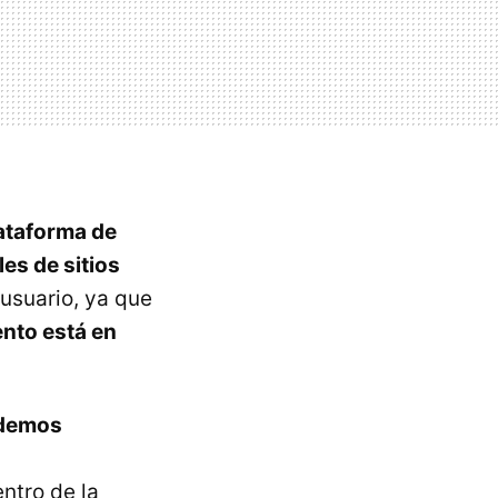
ataforma de
es de sitios
usuario, ya que
ento está en
odemos
,
ntro de la