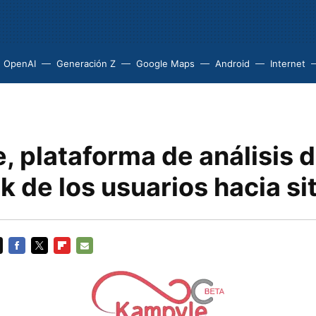
OpenAI
Generación Z
Google Maps
Android
Internet
 plataforma de análisis d
 de los usuarios hacia si
FACEBOOK
TWITTER
FLIPBOARD
E-
MAIL