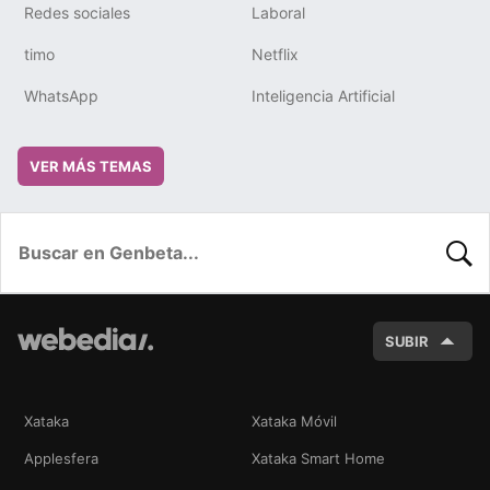
Redes sociales
Laboral
timo
Netflix
WhatsApp
Inteligencia Artificial
VER MÁS TEMAS
BUSC
SUBIR
Xataka
Xataka Móvil
Applesfera
Xataka Smart Home