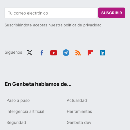
SUSCRIBIR
Suscribiéndote aceptas nuestra
política de privacidad
Síguenos
Twit
Fac
You
Tele
RSS
Flip
Link
ter
ebo
tub
gra
boa
edIn
ok
e
m
rd
En Genbeta hablamos de...
Paso a paso
Actualidad
Inteligencia artificial
Herramientas
Seguridad
Genbeta dev