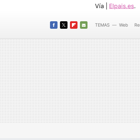
Vía |
Elpais.es
.
TEMAS
Web
Re
Publici
FACEBOOK
TWITTER
FLIPBOARD
E-
MAIL