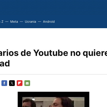
 Z
Meta
Ucrania
Android
arios de Youtube no quier
dad
FACEBOOK
TWITTER
FLIPBOARD
E-
MAIL