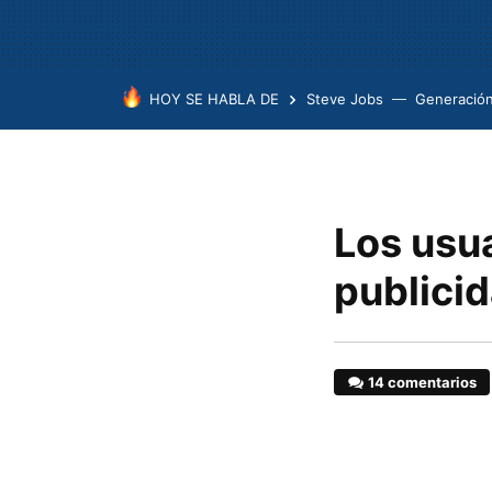
HOY SE HABLA DE
Steve Jobs
Generación
Los usu
publici
14 comentarios