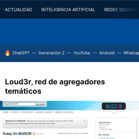
ACTUALIDAD
INTELIGENCIA ARTIFICIAL
REDES SOCIALE
HOY SE HABLA DE
ChatGPT
Generación Z
YouTube
Android
Whatsa
Loud3r, red de agregadores
temáticos