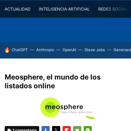
ACTUALIDAD
INTELIGENCIA ARTIFICIAL
REDES SOCIALE
HOY SE HABLA DE
ChatGPT
Anthropic
OpenAI
Steve Jobs
Generaci
Meosphere, el mundo de los
listados online
1 comentario