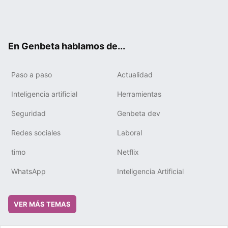
Twit
Fac
You
Tele
RSS
Flip
Link
ter
ebo
tub
gra
boa
edIn
ok
e
m
rd
En Genbeta hablamos de...
Paso a paso
Actualidad
Inteligencia artificial
Herramientas
Seguridad
Genbeta dev
Redes sociales
Laboral
timo
Netflix
WhatsApp
Inteligencia Artificial
VER MÁS TEMAS