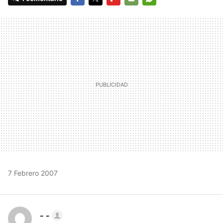
FACEBOOK
TWITTER
FLIPBOARD
E-
WHATSAPP
MAIL
7 Febrero 2007
- -