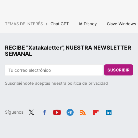
TEMAS DE INTERÉS
Chat GPT
IA Disney
Clave Windows
RECIBE "Xatakaletter", NUESTRA NEWSLETTER
SEMANAL
SUSCRIBIR
Suscribiéndote aceptas nuestra
política de privacidad
Síguenos
Twit
Fac
You
Tele
RSS
Flip
Link
ter
ebo
tub
gra
boa
edIn