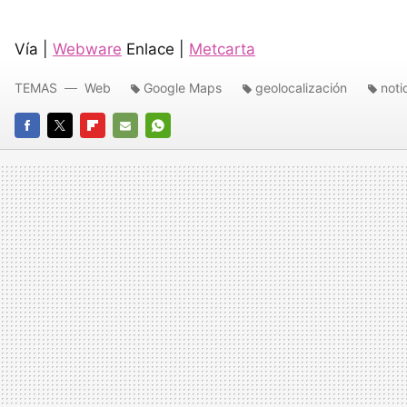
Vía |
Webware
Enlace |
Metcarta
TEMAS
Web
Google Maps
geolocalización
noti
FACEBOOK
TWITTER
FLIPBOARD
E-
WHATSAPP
MAIL