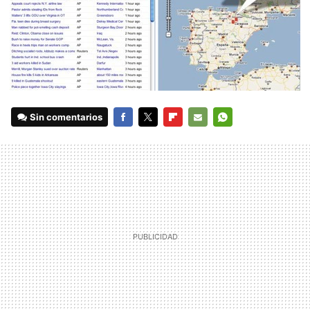
Sin comentarios
FACEBOOK
TWITTER
FLIPBOARD
E-
WHATSAPP
MAIL