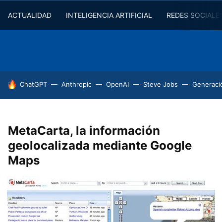
ACTUALIDAD
INTELIGENCIA ARTIFICIAL
REDES SOCIALE
HOY SE HABLA DE
ChatGPT
Anthropic
OpenAI
Steve Jobs
Generaci
MetaCarta, la información
geolocalizada mediante Google
Maps