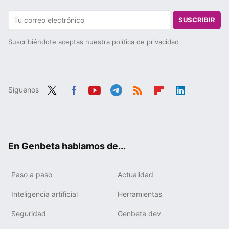
SUSCRIBIR
Suscribiéndote aceptas nuestra
política de privacidad
Síguenos
Twit
Fac
You
Tele
RSS
Flip
Link
ter
ebo
tub
gra
boa
edIn
ok
e
m
rd
En Genbeta hablamos de...
Paso a paso
Actualidad
Inteligencia artificial
Herramientas
Seguridad
Genbeta dev