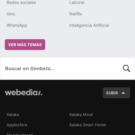
Redes sociales
Laboral
timo
Netflix
WhatsApp
Inteligencia Artificial
VER MÁS TEMAS
BUSC
SUBIR
Xataka
Xataka Móvil
Applesfera
Xataka Smart Home