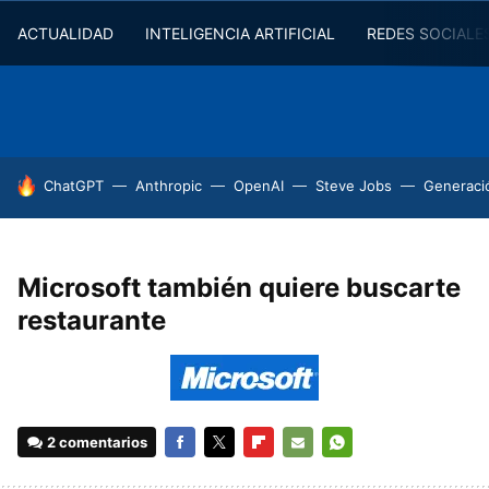
ACTUALIDAD
INTELIGENCIA ARTIFICIAL
REDES SOCIALE
HOY SE HABLA DE
ChatGPT
Anthropic
OpenAI
Steve Jobs
Generaci
Microsoft también quiere buscarte
restaurante
2 comentarios
FACEBOOK
TWITTER
FLIPBOARD
E-
WHATSAPP