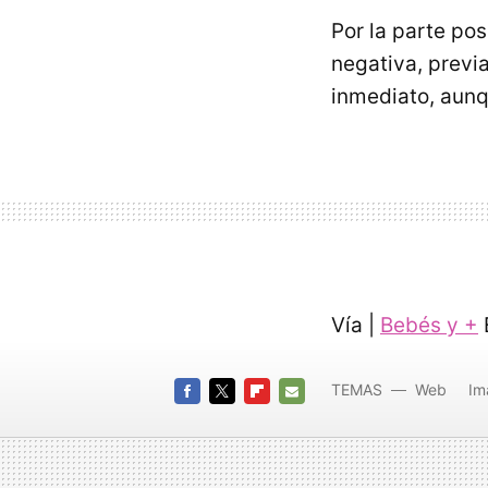
Por la parte pos
negativa, previ
inmediato, aunq
Vía |
Bebés y +
TEMAS
Web
Im
FACEBOOK
TWITTER
FLIPBOARD
E-
MAIL