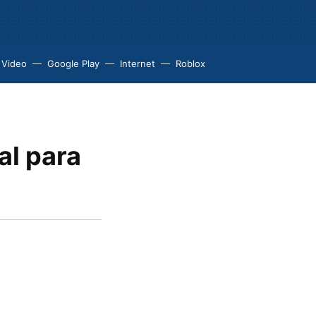
 Video
Google Play
Internet
Roblox
al para