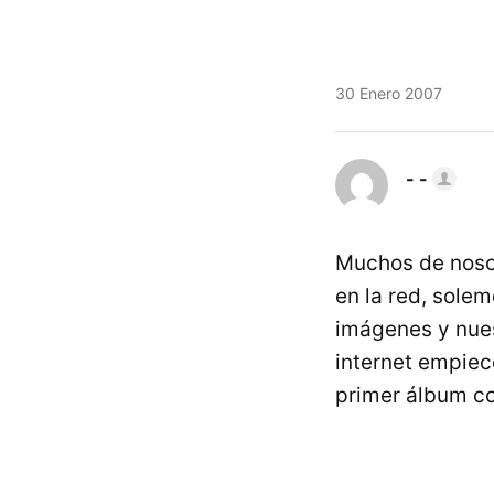
30 Enero 2007
- -
Muchos de noso
en la red, sole
imágenes y nues
internet empiec
primer álbum c