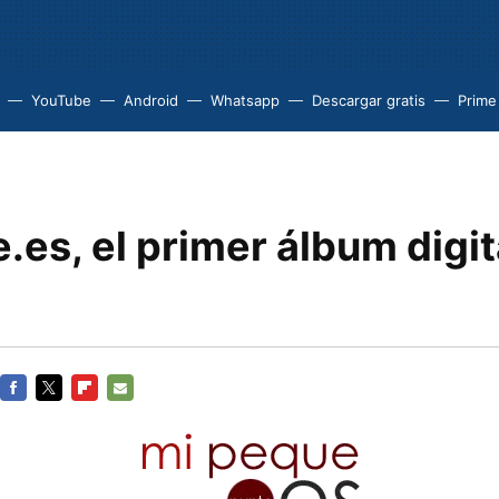
YouTube
Android
Whatsapp
Descargar gratis
Prime
es, el primer álbum digit
FACEBOOK
TWITTER
FLIPBOARD
E-
MAIL