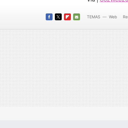
TEMAS
Web
Re
familias
FACEBOOK
TWITTER
FLIPBOARD
E-
MAIL