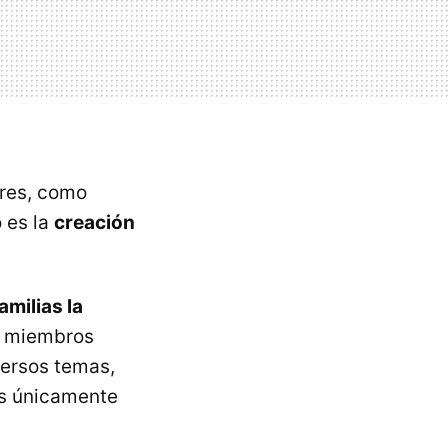
ares, como
o es la
creación
amilias la
s miembros
versos temas,
es únicamente