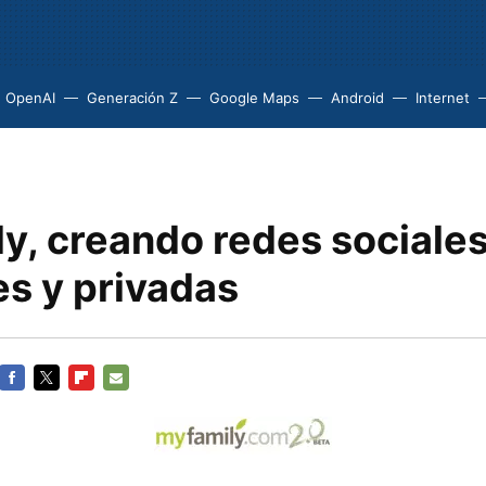
OpenAI
Generación Z
Google Maps
Android
Internet
y, creando redes sociale
es y privadas
FACEBOOK
TWITTER
FLIPBOARD
E-
MAIL