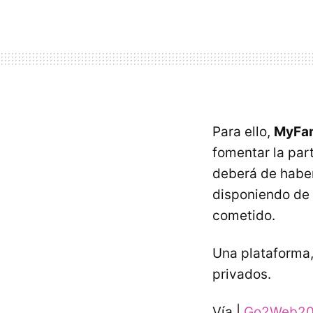
Para ello,
MyFam
fomentar la par
deberá de haber
disponiendo de 
cometido.
Una plataforma, 
privados.
Vía |
Go2Web20