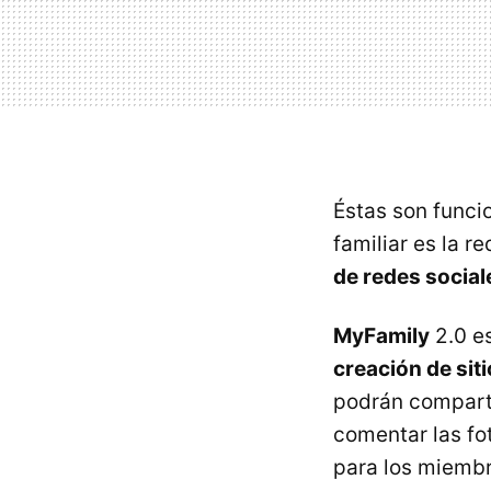
Éstas son funci
familiar es la r
de redes social
MyFamily
2.0 e
creación de sit
podrán compartir
comentar las fo
para los miembr