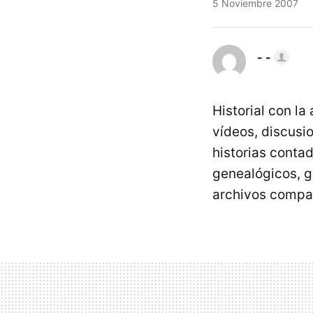
5 Noviembre 2007
- -
Historial con la
vídeos, discusi
historias conta
genealógicos, g
archivos compar