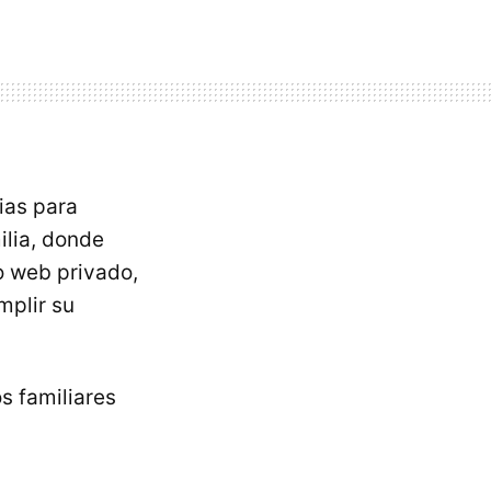
ias para
ilia, donde
o web privado,
mplir su
s familiares