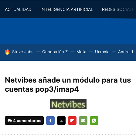
ACTUALIDAD
INTELIGENCIA ARTIFICIAL
REDES SOCIALE
HOY SE HABLA DE
Steve Jobs
Generación Z
Meta
Ucrania
Android
Netvibes añade un módulo para tus
cuentas pop3/imap4
4 comentarios
FACEBOOK
TWITTER
FLIPBOARD
E-
WHATSAPP