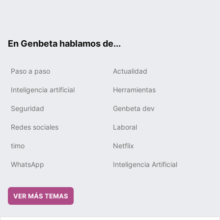
Twit
Fac
You
Tele
RSS
Flip
Link
ter
ebo
tub
gra
boa
edIn
ok
e
m
rd
En Genbeta hablamos de...
Paso a paso
Actualidad
Inteligencia artificial
Herramientas
Seguridad
Genbeta dev
Redes sociales
Laboral
timo
Netflix
WhatsApp
Inteligencia Artificial
VER MÁS TEMAS