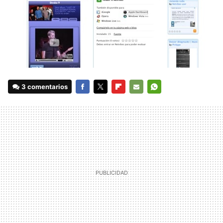
3 comentarios
FACEBOOK
TWITTER
FLIPBOARD
E-
WHATSAPP
MAIL