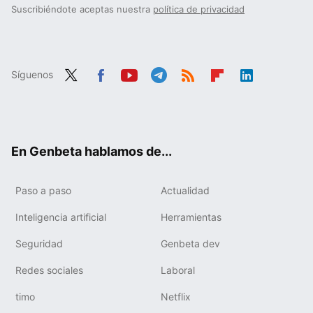
Suscribiéndote aceptas nuestra
política de privacidad
Síguenos
Twit
Fac
You
Tele
RSS
Flip
Link
ter
ebo
tub
gra
boa
edIn
ok
e
m
rd
En Genbeta hablamos de...
Paso a paso
Actualidad
Inteligencia artificial
Herramientas
Seguridad
Genbeta dev
Redes sociales
Laboral
timo
Netflix