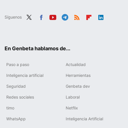
Síguenos
Twit
Fac
You
Tele
RSS
Flip
Link
ter
ebo
tub
gra
boa
edIn
ok
e
m
rd
En Genbeta hablamos de...
Paso a paso
Actualidad
Inteligencia artificial
Herramientas
Seguridad
Genbeta dev
Redes sociales
Laboral
timo
Netflix
WhatsApp
Inteligencia Artificial