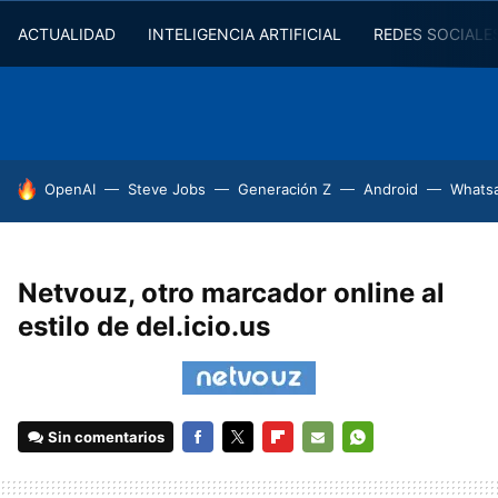
ACTUALIDAD
INTELIGENCIA ARTIFICIAL
REDES SOCIALE
HOY SE HABLA DE
OpenAI
Steve Jobs
Generación Z
Android
Whats
Netvouz, otro marcador online al
estilo de del.icio.us
Sin comentarios
FACEBOOK
TWITTER
FLIPBOARD
E-
WHATSAPP