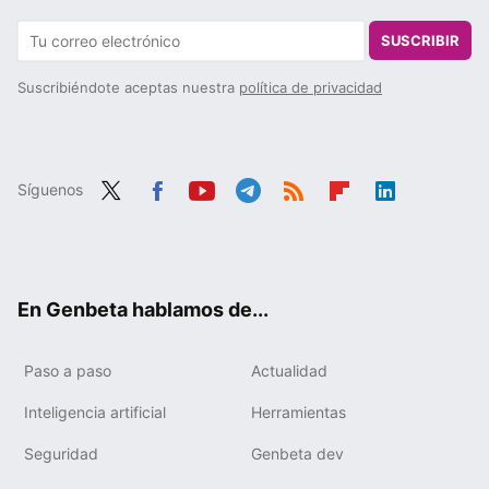
SUSCRIBIR
Suscribiéndote aceptas nuestra
política de privacidad
Síguenos
Twit
Fac
You
Tele
RSS
Flip
Link
ter
ebo
tub
gra
boa
edIn
ok
e
m
rd
En Genbeta hablamos de...
Paso a paso
Actualidad
Inteligencia artificial
Herramientas
Seguridad
Genbeta dev