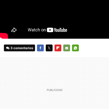
3 comentarios
FACEBOOK
TWITTER
FLIPBOARD
E-
WHATSAPP
MAIL