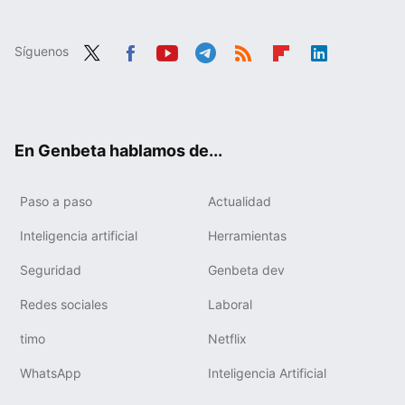
Síguenos
Twit
Fac
You
Tele
RSS
Flip
Link
ter
ebo
tub
gra
boa
edIn
ok
e
m
rd
En Genbeta hablamos de...
Paso a paso
Actualidad
Inteligencia artificial
Herramientas
Seguridad
Genbeta dev
Redes sociales
Laboral
timo
Netflix
WhatsApp
Inteligencia Artificial