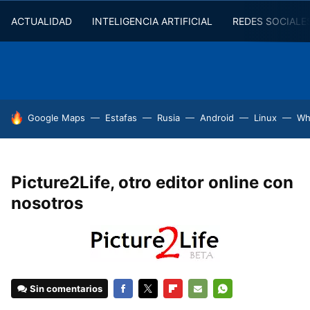
ACTUALIDAD
INTELIGENCIA ARTIFICIAL
REDES SOCIALE
HOY SE HABLA DE
Google Maps
Estafas
Rusia
Android
Linux
Wh
Picture2Life, otro editor online con
nosotros
Sin comentarios
FACEBOOK
TWITTER
FLIPBOARD
E-
WHATSAPP