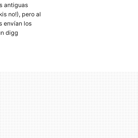
s antiguas
is no!), pero al
s envían los
un digg