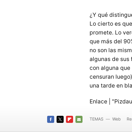
¿Y qué distingue
Lo cierto es qu
promete. Lo ve
que más del 90%
no son las mism
algunas de sus 
con alguna que 
censuran luego)
una tarde en bl
Enlace | "Pizda
TEMAS
Web
Re
FACEBOOK
TWITTER
FLIPBOARD
E-