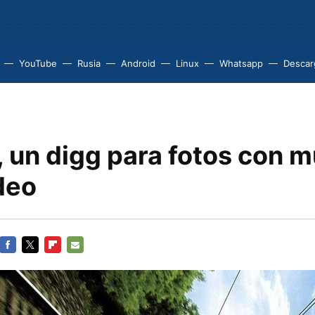
YouTube
Rusia
Android
Linux
Whatsapp
Descarg
, un digg para fotos con 
deo
FACEBOOK
TWITTER
FLIPBOARD
E-
MAIL