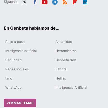
Síguenos
Twit
Fac
You
Tele
RSS
Flip
Link
ter
ebo
tub
gra
boa
edIn
ok
e
m
rd
En Genbeta hablamos de...
Paso a paso
Actualidad
Inteligencia artificial
Herramientas
Seguridad
Genbeta dev
Redes sociales
Laboral
timo
Netflix
WhatsApp
Inteligencia Artificial
VER MÁS TEMAS