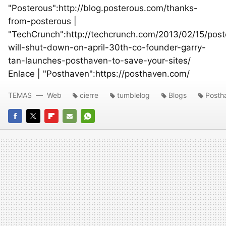
"Posterous":http://blog.posterous.com/thanks-
from-posterous |
"TechCrunch":http://techcrunch.com/2013/02/15/post
will-shut-down-on-april-30th-co-founder-garry-
tan-launches-posthaven-to-save-your-sites/
Enlace | "Posthaven":https://posthaven.com/
TEMAS
Web
cierre
tumblelog
Blogs
Posth
FACEBOOK
TWITTER
FLIPBOARD
E-
WHATSAPP
MAIL