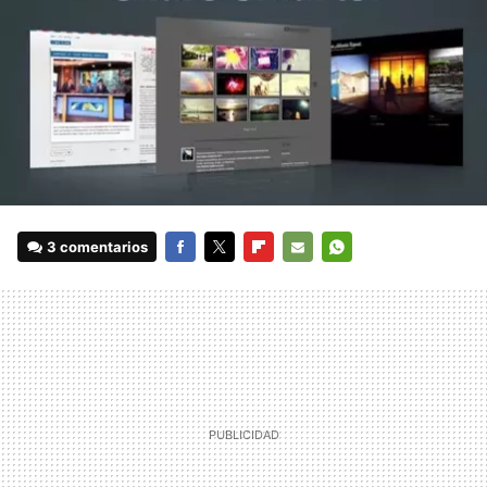
3 comentarios
FACEBOOK
TWITTER
FLIPBOARD
E-
WHATSAPP
MAIL